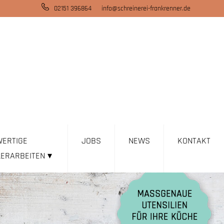
02151 396864
info@schreinerei-frankrenner.de
ERTIGE
JOBS
NEWS
KONTAKT
LERARBEITEN
▾