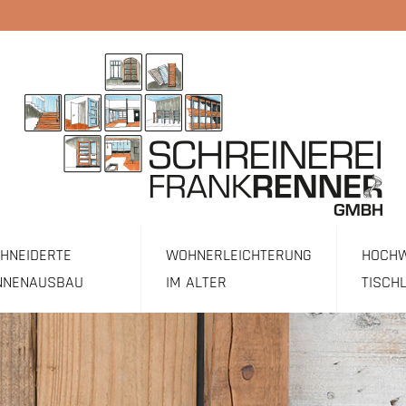
NEIDERTE M
WOHNERLEICHTERUNG
HOCHW
NNENAUSBAU
IM ALTER
TISCH