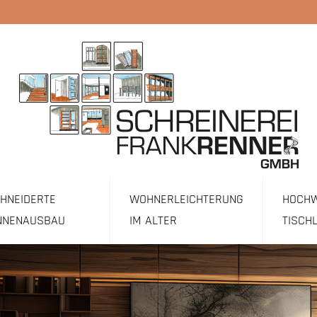
NEIDERTE M
WOHNERLEICHTERUNG
HOCHW
NNENAUSBAU
IM ALTER
TISCH