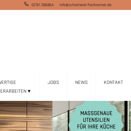
02151 396864
info@schreinerei-frankrenner.de
ERTIGE
JOBS
NEWS
KONTAKT
LERARBEITEN
▾