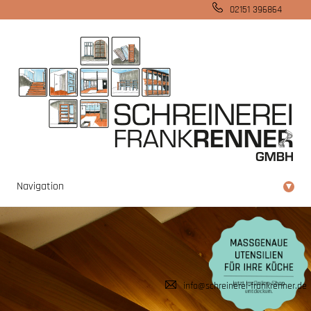
02151 396864
Navigation
▾
info@schreinerei-frankrenner.de